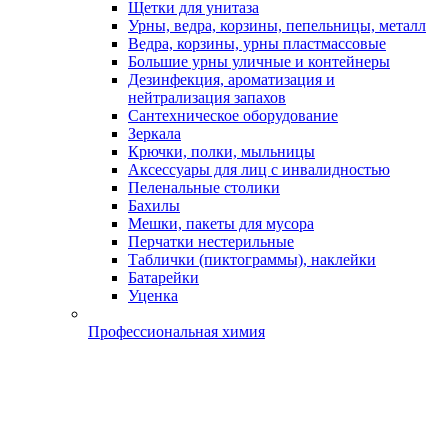
Щетки для унитаза
Урны, ведра, корзины, пепельницы, металл
Ведра, корзины, урны пластмассовые
Большие урны уличные и контейнеры
Дезинфекция, ароматизация и
нейтрализация запахов
Сантехническое оборудование
Зеркала
Крючки, полки, мыльницы
Аксессуары для лиц с инвалидностью
Пеленальные столики
Бахилы
Мешки, пакеты для мусора
Перчатки нестерильные
Таблички (пиктограммы), наклейки
Батарейки
Уценка
Профессиональная химия