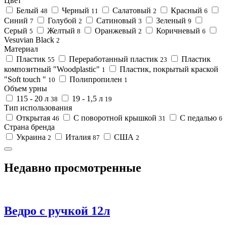
Цвет
Белый
Черный
Салатовый
Красный
48
11
2
6
Синий
Голубой
Сатиновый
Зеленый
7
2
3
9
Серый
Желтый
Оранжевый
Коричневый
5
8
2
6
Vesuvian Black
2
Материал
Пластик
Переработанный пластик
Пластик
55
23
композитный "Woodplastic"
Пластик, покрытый краской
1
"Soft touch "
Полипропилен
10
1
Объем урны
115 - 20 л
19 - 1,5 л
38
19
Тип использования
Открытая
С поворотной крышкой
С педалью
46
31
6
Страна бренда
Украина
Италия
США
2
87
2
Недавно просмотренные
Ведро с ручкой 12л