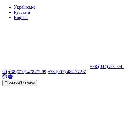
Укр
аїнська
Рус
ский
Eng
lish
+38 (044) 201-04-
60
+38 (050) 478-77-99
+38 (067) 482-77-97
Обратный звонок