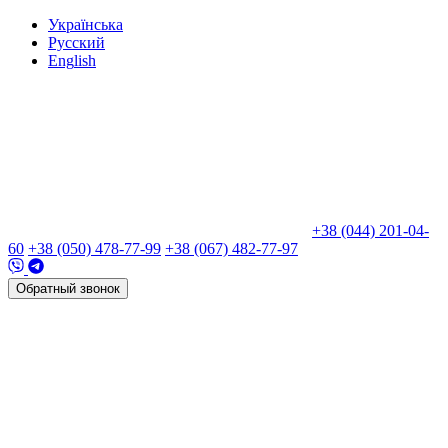
Укр
аїнська
Рус
ский
Eng
lish
+38 (044) 201-04-
60
+38 (050) 478-77-99
+38 (067) 482-77-97
Обратный звонок