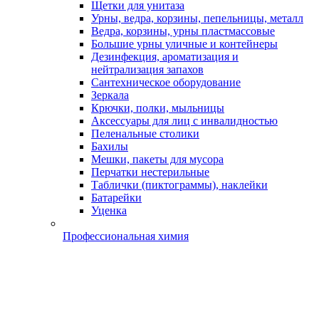
Щетки для унитаза
Урны, ведра, корзины, пепельницы, металл
Ведра, корзины, урны пластмассовые
Большие урны уличные и контейнеры
Дезинфекция, ароматизация и
нейтрализация запахов
Сантехническое оборудование
Зеркала
Крючки, полки, мыльницы
Аксессуары для лиц с инвалидностью
Пеленальные столики
Бахилы
Мешки, пакеты для мусора
Перчатки нестерильные
Таблички (пиктограммы), наклейки
Батарейки
Уценка
Профессиональная химия