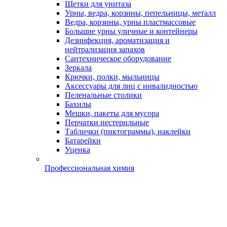
Щетки для унитаза
Урны, ведра, корзины, пепельницы, металл
Ведра, корзины, урны пластмассовые
Большие урны уличные и контейнеры
Дезинфекция, ароматизация и
нейтрализация запахов
Сантехническое оборудование
Зеркала
Крючки, полки, мыльницы
Аксессуары для лиц с инвалидностью
Пеленальные столики
Бахилы
Мешки, пакеты для мусора
Перчатки нестерильные
Таблички (пиктограммы), наклейки
Батарейки
Уценка
Профессиональная химия