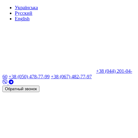
Укр
аїнська
Рус
ский
Eng
lish
+38 (044) 201-04-
60
+38 (050) 478-77-99
+38 (067) 482-77-97
Обратный звонок