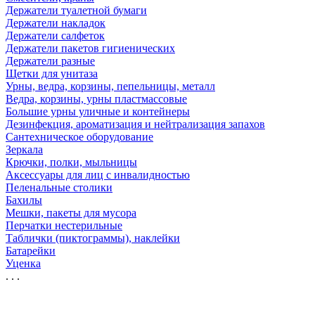
Держатели туалетной бумаги
Держатели накладок
Держатели салфеток
Держатели пакетов гигиенических
Держатели разные
Щетки для унитаза
Урны, ведра, корзины, пепельницы, металл
Ведра, корзины, урны пластмассовые
Большие урны уличные и контейнеры
Дезинфекция, ароматизация и нейтрализация запахов
Сантехническое оборудование
Зеркала
Крючки, полки, мыльницы
Аксессуары для лиц с инвалидностью
Пеленальные столики
Бахилы
Мешки, пакеты для мусора
Перчатки нестерильные
Таблички (пиктограммы), наклейки
Батарейки
Уценка
. . .