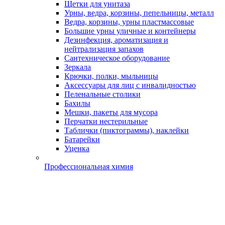
Щетки для унитаза
Урны, ведра, корзины, пепельницы, металл
Ведра, корзины, урны пластмассовые
Большие урны уличные и контейнеры
Дезинфекция, ароматизация и
нейтрализация запахов
Сантехническое оборудование
Зеркала
Крючки, полки, мыльницы
Аксессуары для лиц с инвалидностью
Пеленальные столики
Бахилы
Мешки, пакеты для мусора
Перчатки нестерильные
Таблички (пиктограммы), наклейки
Батарейки
Уценка
Профессиональная химия