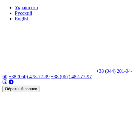
Укр
аїнська
Рус
ский
Eng
lish
+38 (044) 201-04-
60
+38 (050) 478-77-99
+38 (067) 482-77-97
Обратный звонок