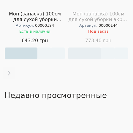
Моп (запаска) 100см
Моп (запаска) 100см
для сухой уборки
для сухой уборки акрил
хлопок Middle Cotton
Middle Acrilico
Артикул:
00000134
Артикул:
00000144
Есть в наличии
Под заказ
643.20 грн
773.40 грн
Недавно просмотренные