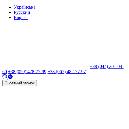
Укр
аїнська
Рус
ский
Eng
lish
+38 (044) 201-04-
60
+38 (050) 478-77-99
+38 (067) 482-77-97
Обратный звонок