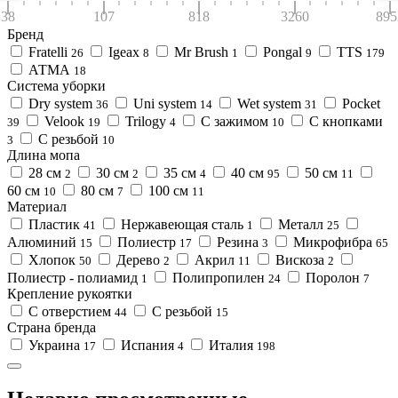
38
107
818
3260
895
Бренд
Fratelli
Igeax
Mr Brush
Pongal
TTS
26
8
1
9
179
АТМА
18
Система уборки
Dry system
Uni system
Wet system
Pocket
36
14
31
Velook
Trilogy
С зажимом
С кнопками
39
19
4
10
С резьбой
3
10
Длина мопа
28 см
30 см
35 см
40 см
50 см
2
2
4
95
11
60 см
80 см
100 см
10
7
11
Материал
Пластик
Нержавеющая сталь
Металл
41
1
25
Алюминий
Полиестр
Резина
Микрофибра
15
17
3
65
Хлопок
Дерево
Акрил
Вискоза
50
2
11
2
Полиестр - полиамид
Полипропилен
Поролон
1
24
7
Крепление рукоятки
С отверстием
С резьбой
44
15
Страна бренда
Украина
Испания
Италия
17
4
198