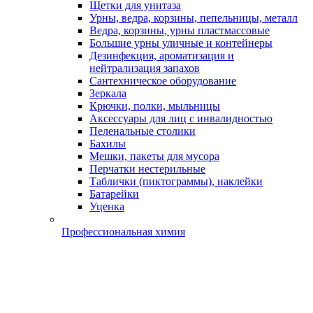
Щетки для унитаза
Урны, ведра, корзины, пепельницы, металл
Ведра, корзины, урны пластмассовые
Большие урны уличные и контейнеры
Дезинфекция, ароматизация и
нейтрализация запахов
Сантехническое оборудование
Зеркала
Крючки, полки, мыльницы
Аксессуары для лиц с инвалидностью
Пеленальные столики
Бахилы
Мешки, пакеты для мусора
Перчатки нестерильные
Таблички (пиктограммы), наклейки
Батарейки
Уценка
Профессиональная химия