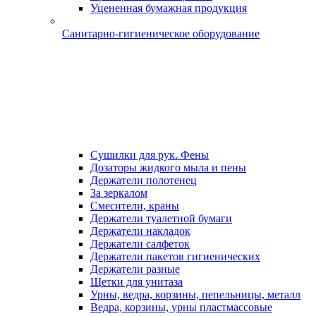
Уцененная бумажная продукция
Санитарно-гигиеническое оборудование
Сушилки для рук. Фены
Дозаторы жидкого мыла и пены
Держатели полотенец
За зеркалом
Смесители, краны
Держатели туалетной бумаги
Держатели накладок
Держатели салфеток
Держатели пакетов гигиенических
Держатели разные
Щетки для унитаза
Урны, ведра, корзины, пепельницы, металл
Ведра, корзины, урны пластмассовые