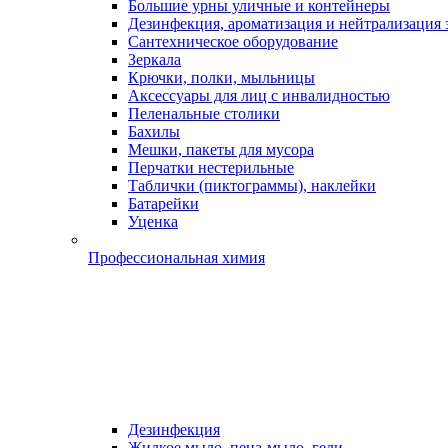
Большие урны уличные и контейнеры
Дезинфекция, ароматизация и нейтрализация 
Сантехническое оборудование
Зеркала
Крючки, полки, мыльницы
Аксессуары для лиц с инвалидностью
Пеленальные столики
Бахилы
Мешки, пакеты для мусора
Перчатки нестерильные
Таблички (пиктограммы), наклейки
Батарейки
Уценка
Профессиональная химия
Дезинфекция
Жидкое мыло, пена-мыло, гели