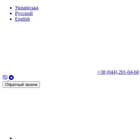
Укр
аїнська
Рус
ский
Eng
lish
+38 (044) 201-04-60
Обратный звонок