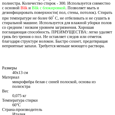
полиестра. Количество стирок - 300. Используется совместно
с основой
Blik
и
Blik с блокировкой
. Позволяет мыть и
дезинфицировать поверхности( пол, стены, потолок). Стирать
°
при температуре не более 60
С, не отбеливать и не сушить в
стиральной машине. Используется для влажной уборки полов
со средним / низким уровнем загрязнения. Хорошая
поглащающая способность. ПРЕИМУЩЕСТВА: легко удаляет
грязь без трения о пол. Не оставляет следов или отметок
благодаря структуре волокон. Быстро сохнет, предотвращая
неприятные запахи. Требуется меньше моющего раствора.
Размеры
40х13 см
Материал
микрофибра белая с синей полоской, основа из
полиэстра
Вес
0,075 кг
Температура стирки
60°С
Страна-производитель
Италия