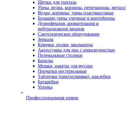
Щетки для унитаза
Урны, ведра, корзины, пепельницы, металл
Ведра, корзины, урны пластмассовые
Большие урны уличные и контейнеры
Дезинфекция, ароматизация и
нейтрализация запахов
Сантехническое оборудование
Зеркала
Крючки, полки, мыльницы
Аксессуары для лиц с инвалидностью
Пеленальные столики
Бахилы
Мешки, пакеты для мусора
Перчатки нестерильные
Таблички (пиктограммы), наклейки
Батарейки
Уценка
Профессиональная химия