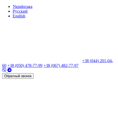
Укр
аїнська
Рус
ский
Eng
lish
+38 (044) 201-04-
60
+38 (050) 478-77-99
+38 (067) 482-77-97
Обратный звонок