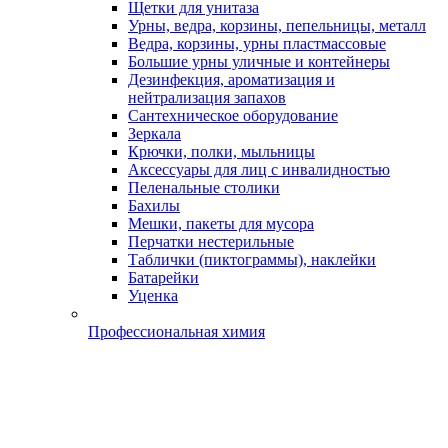
Щетки для унитаза
Урны, ведра, корзины, пепельницы, металл
Ведра, корзины, урны пластмассовые
Большие урны уличные и контейнеры
Дезинфекция, ароматизация и
нейтрализация запахов
Сантехническое оборудование
Зеркала
Крючки, полки, мыльницы
Аксессуары для лиц с инвалидностью
Пеленальные столики
Бахилы
Мешки, пакеты для мусора
Перчатки нестерильные
Таблички (пиктограммы), наклейки
Батарейки
Уценка
Профессиональная химия