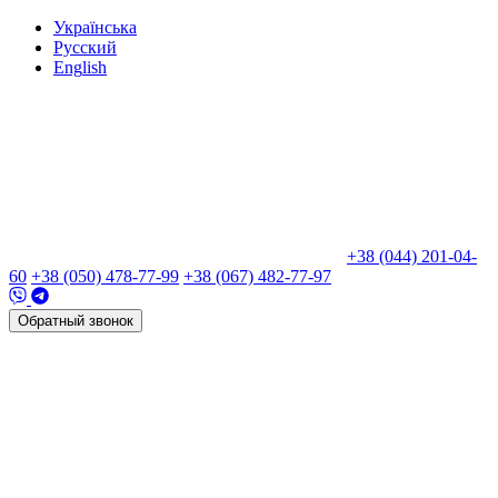
Укр
аїнська
Рус
ский
Eng
lish
+38 (044) 201-04-
60
+38 (050) 478-77-99
+38 (067) 482-77-97
Обратный звонок