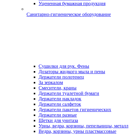
Уцененная бумажная продукция
Санитарно-гигиеническое оборудование
Сушилки для рук. Фены
Дозаторы жидкого мыла и пены
Держатели полотенец
За зеркалом
Смесители, краны
Держатели туалетной бумаги
Держатели накладок
Держатели салфеток
Держатели пакетов гигиенических
Держатели разные
Щетки для унитаза
Урны, ведра, корзины, пепельницы, металл
Ведра, корзины, урны пластмассовые