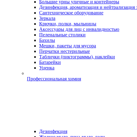
Большие урны уличные и контейнеры
Дезинфекция, ароматизация и нейтрализация 
Сантехническое оборудование
Зеркала
Крючки, полки, мыльницы
Аксессуары для лиц с инвалидностью
Пеленальные столики
Бахилы
Мешки, пакеты для мусора
Перчатки нестерильные
Таблички (пиктограммы), наклейки
Батарейки
Уценка
Профессиональная химия
Дезинфекция
Жидкое мыло, пена-мыло, гели