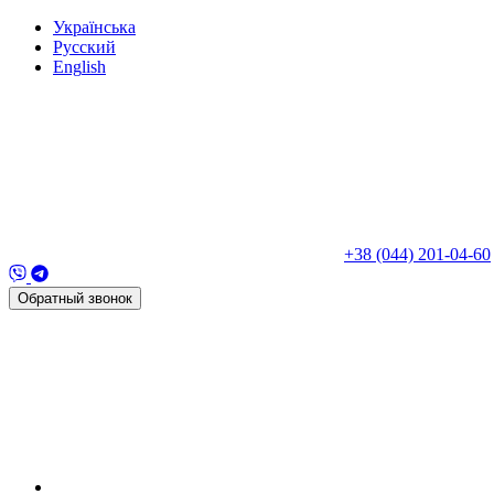
Укр
аїнська
Рус
ский
Eng
lish
+38 (044) 201-04-60
Обратный звонок